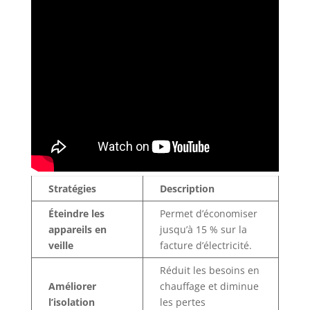
Stratégies
Description
Éteindre les
Permet d’économiser
appareils en
jusqu’à 15 % sur la
veille
facture d’électricité.
Réduit les besoins en
Améliorer
chauffage et diminue
l’isolation
les pertes