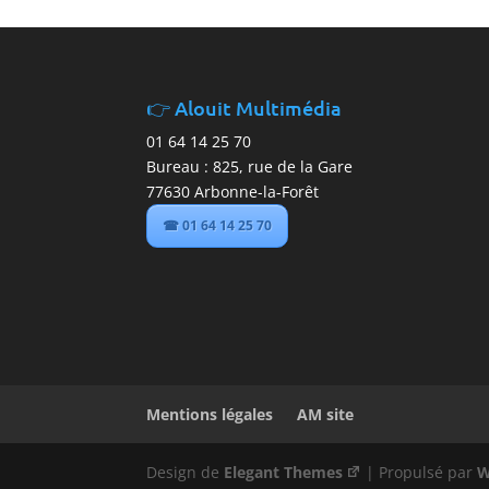
Alouit Multimédia
01 64 14 25 70
Bureau : 825, rue de la Gare
77630 Arbonne-la-Forêt
☎ 01 64 14 25 70
Mentions légales
AM site
Design de
Elegant Themes
| Propulsé par
W